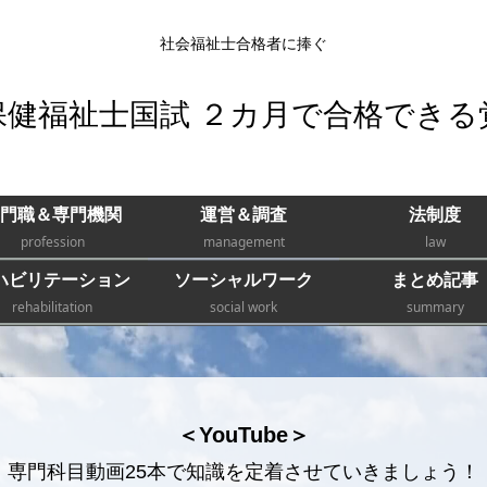
社会福祉士合格者に捧ぐ
保健福祉士国試 ２カ月で合格できる
門職＆専門機関
運営＆調査
法制度
profession
management
law
ハビリテーション
ソーシャルワーク
まとめ記事
rehabilitation
social work
summary
＜YouTube＞
専門科目動画25本で知識を定着させていきましょう！