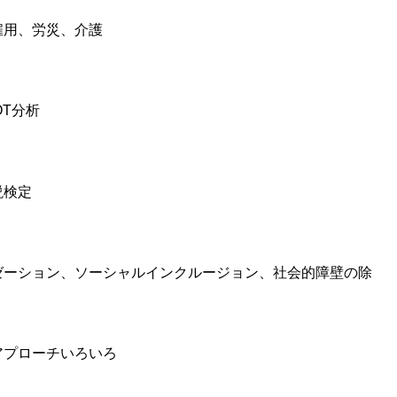
雇用、労災、介護
OT分析
説検定
ゼーション、ソーシャルインクルージョン、社会的障壁の除
アプローチいろいろ