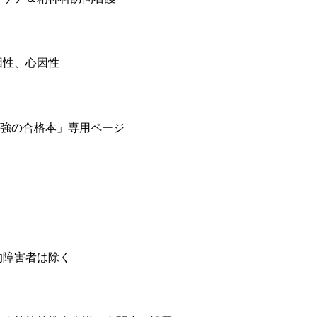
因性、心因性
「最強の合格本」専用ページ
」
的障害者は除く