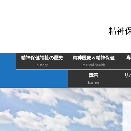
精神
精神保健福祉の歴史
精神医療＆精神保健
専
history
mental health
障害
リ
barrier