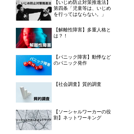
【いじめ防止対策推進法】
第四条「児童等は、いじめ
を行ってはならない。」
【解離性障害】多重人格と
は？！
【パニック障害】動悸など
のパニック発作
【社会調査】質的調査
【ソーシャルワーカーの役
割】ネットワーキング