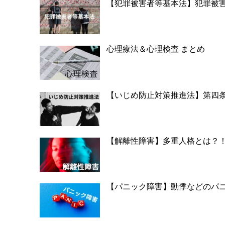
【犯罪被害者等基本法】犯罪被
心理療法＆心理検査 まとめ
【いじめ防止対策推進法】第四
【解離性障害】多重人格とは？
【パニック障害】動悸などのパ