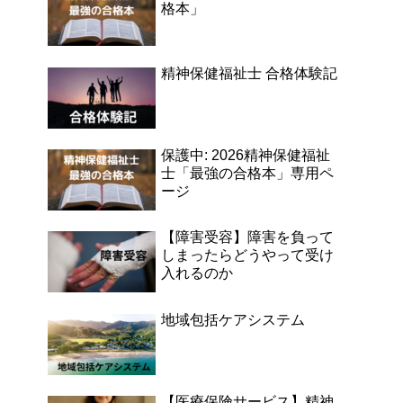
格本」
精神保健福祉士 合格体験記
保護中: 2026精神保健福祉
士「最強の合格本」専用ペ
ージ
【障害受容】障害を負って
しまったらどうやって受け
入れるのか
地域包括ケアシステム
【医療保険サービス】精神