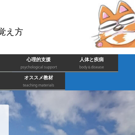
覚え方
心理的支援
人体と疾病
psychological support
body＆disease
オススメ教材
teaching materials