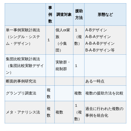
事
援助
例
調査対象
形態など
方法
数
単一事例実験計画法
個人or家
１
A-Bデザイン
（シングル・システ
族
（複
A-B-Aデザイン
１
ム・デザイン）
（小集
数）
A-B-A-Bデザイン
団）
B-A-Bデザイン等
集団比較実験計画法
実験群・
（集団比較実験デザイ
１
統制群
ン）
断面的事例研究法
ある一時点
複
グランプリ調査法
複数
複数の援助方法を比較
数
１
複
過去に行われた複数の
メタ・アナリシス法
複数
（複
数
事例を統合化
数）