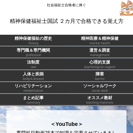
社会福祉士合格者に捧ぐ
精神保健福祉士国試 ２カ月で合格できる覚え方
精神保健福祉の歴史
精神医療＆精神保健
history
mental health
専門職＆専門機関
運営＆調査
profession
management
法制度
心理的支援
law
psychological support
人体と疾病
障害
body＆disease
barrier
リハビリテーション
ソーシャルワーク
rehabilitation
social work
まとめ記事
オススメ教材
summary
teaching materials
＜YouTube＞
専門科目動画25本で知識を定着させていきまし