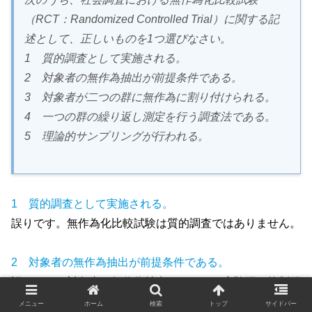
（RCT：Randomized Controlled Trial）に関する記
述として、正しいものを1つ選びなさい。
1 質的調査として実施される。
2 対象者の無作為抽出が前提条件である。
3 対象者が二つの群に無作為に割り付けられる。
4 一つの群の繰り返し測定を行う調査法である。
5 理論的サンプリングが行われる。
1 質的調査として実施される。
誤りです。無作為化比較試験は質的調査ではありません。
2 対象者の無作為抽出が前提条件である。
誤りです。対象者の無作為抽出ではなく、実験群と統制群
への振り分けが無作為になります。
メニュー
ホーム
検索
トップ
サイドバー