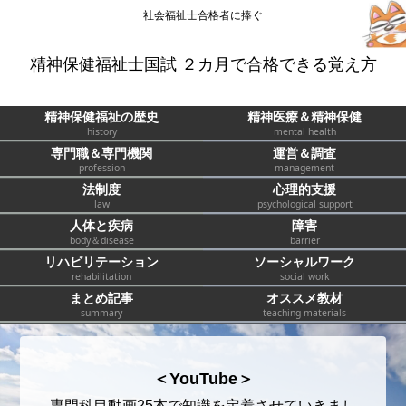
社会福祉士合格者に捧ぐ
精神保健福祉士国試 ２カ月で合格できる覚え方
精神保健福祉の歴史
精神医療＆精神保健
history
mental health
専門職＆専門機関
運営＆調査
profession
management
法制度
心理的支援
law
psychological support
人体と疾病
障害
body＆disease
barrier
リハビリテーション
ソーシャルワーク
rehabilitation
social work
まとめ記事
オススメ教材
summary
teaching materials
＜YouTube＞
専門科目動画25本で知識を定着させていきまし